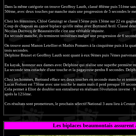
Dans la même catégorie on trouve Geoffroy Lauth, classé 46ème puis 51ème san
50ème, avec deux touches par manche mais une progression de 5 secondes le me
Chez les féminines, Chloé Gatuingt se classe 15ème puis 13ème sur 22 en gagna
Coup de chapeau au canoë biplace qu'elle mène avec Bertrand Avril. Classé deu
Nicolas Ducrocq de Beaurainville c'est une véritable réussite.
En seconde manche, ils terminent troisièmes malgré une progression de 6 secon
On trouve aussi Manon Letellier et Mathis Pomares à la cinquième puis à la quat
trois secondes.
Delphine Brunet et Geoffroy Lauth sont quant à eux 9èmes puis 7èmes parvenant
En kayak, honneur aux dames avec Delphine qui réalise une superbe première m
La seconde sera entachée d'une touche et la pagayeuse perdra 8 secondes. Delph
Chez les hommes, Bertrand efface ses deux touches en seconde manche et termine
Lucas Ferloni est 73ème avec une touche le matin mais il perd presque 10 secondes
Cela permet à Eliot de doubler son entraîneur en réalisant l'évolution inverse : 
après la 121ème.
Ces résultats sont prometteurs, le prochain sélectif National 3 aura lieu à Cess
Les biplaces beaumontais assurent