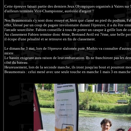
Cette épreuve faisait partie des derniers Jeux Olympiques organisés à Vaires su
d'ailleurs terminée Vice-Championne, auréolée d'argent !
Nos Beaumontais s'y sont donc essayé et, bien que classé au pied du podium, Fab
effet, blessé par un coup de pagaie involontaire durant l'épreuve, il a du être e
l'arcade sourcilière. Fabien conseille à tous de porter un casque à grille lors de c
Au classement Fabien termine donc 4ème, Bertrand Avril est 7ème, une belle per
il écope d'une pénalité et se retrouve en fin de classement.
Le dimanche 3 mai, lors de l'épreuve slalomée pure, Mathis va connaître d'autre
mixte.
Le bassin exigeant aura raison de leur embarcation. Ils ne franchiront pas les der
côté du bateau.
Heureusement, lors de la seconde manche, ils iront jusqu'au bout et pourront m
Beaumontais : celui mené avec une seule touche en manche 1 mais 3 en manche 2,