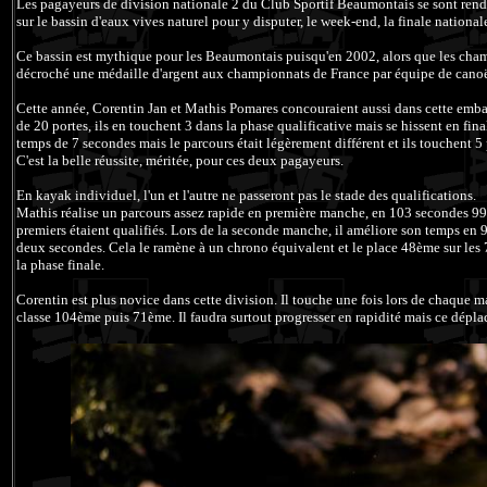
Les pagayeurs de division nationale 2 du Club Sportif Beaumontais se sont rendu
sur le bassin d'eaux vives naturel pour y disputer, le week-end, la finale national
Ce bassin est mythique pour les Beaumontais puisqu'en 2002, alors que les champ
décroché une médaille d'argent aux championnats de France par équipe de can
Cette année, Corentin Jan et Mathis Pomares concouraient aussi dans cette embarc
de 20 portes, ils en touchent 3 dans la phase qualificative mais se hissent en fina
temps de 7 secondes mais le parcours était légèrement différent et ils touchent 5 
C'est la belle réussite, méritée, pour ces deux pagayeurs.
En kayak individuel, l'un et l'autre ne passeront pas le stade des qualifications.
Mathis réalise un parcours assez rapide en première manche, en 103 secondes 99 
premiers étaient qualifiés. Lors de la seconde manche, il améliore son temps en
deux secondes. Cela le ramène à un chrono équivalent et le place 48ème sur les 7
la phase finale.
Corentin est plus novice dans cette division. Il touche une fois lors de chaque 
classe 104ème puis 71ème. Il faudra surtout progresser en rapidité mais ce déplac