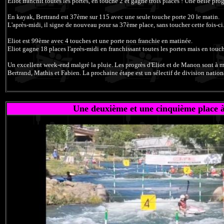
Eliot franchit toutes les portes, en touche 2 et gagne trois places ! Une belle pr
En kayak, Bertrand est 37ème sur 115 avec une seule touche porte 20 le matin.
L'après-midi, il signe de nouveau pour sa 37ème place, sans toucher cette fois-ci
Eliot est 99ème avec 4 touches et une porte non franchie en matinée.
Eliot gagne 18 places l'après-midi en franchissant toutes les portes mais en touc
Un excellent week-end malgré la pluie. Les progrès d'Eliot et de Manon sont à me
Bertrand, Mathis et Fabien. La prochaine étape est un sélectif de division natio
Une deuxième et une cinquième place à