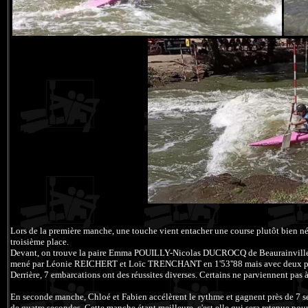
Lors de la première manche, une touche vient entacher une course plutôt bien n
troisième place.
Devant, on trouve la paire Emma POUILLY-Nicolas DUCROCQ de Beaurainville en
mené par Léonie REICHERT et Loïc TRENCHANT en 1'53''88 mais avec deux port
Derrière, 7 embarcations ont des réussites diverses. Certains ne parviennent pas à 
En seconde manche, Chloé et Fabien accélèrent le rythme et gagnent près de 7 sec
de quatre secondes. Cette manche étant meilleure, c'est elle qui sera retenue pour 