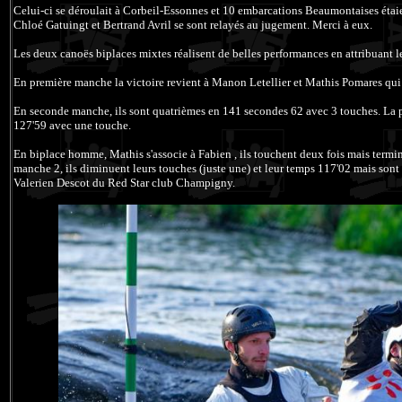
Celui-ci se déroulait à Corbeil-Essonnes et 10 embarcations Beaumontaises étai
Chloé Gatuingt et Bertrand Avril se sont relayés au jugement. Merci à eux.
Les deux canoës biplaces mixtes réalisent de belles performances en attribuant 
En première manche la victoire revient à Manon Letellier et Mathis Pomares qui 
En seconde manche, ils sont quatrièmes en 141 secondes 62 avec 3 touches. La 
127'59 avec une touche.
En biplace homme, Mathis s'associe à Fabien , ils touchent deux fois mais term
manche 2, ils diminuent leurs touches (juste une) et leur temps 117'02 mais sont 
Valerien Descot du Red Star club Champigny.