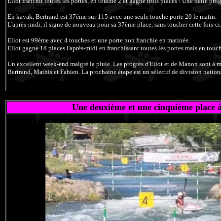
Eliot franchit toutes les portes, en touche 2 et gagne trois places ! Une belle pr
En kayak, Bertrand est 37ème sur 115 avec une seule touche porte 20 le matin.
L'après-midi, il signe de nouveau pour sa 37ème place, sans toucher cette fois-ci
Eliot est 99ème avec 4 touches et une porte non franchie en matinée.
Eliot gagne 18 places l'après-midi en franchissant toutes les portes mais en touc
Un excellent week-end malgré la pluie. Les progrès d'Eliot et de Manon sont à me
Bertrand, Mathis et Fabien. La prochaine étape est un sélectif de division natio
Une deuxième et une cinquième place à