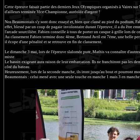
Cette épreuve faisait partie des derniers Jeux Olympiques organisés à Vaires su
d'ailleurs terminée Vice-Championne, auréolée d'argent !
Nos Beaumontais s'y sont donc essayé et, bien que classé au pied du podium, Fab
effet, blessé par un coup de pagaie involontaire durant l'épreuve, il a du être e
l'arcade sourcilière. Fabien conseille à tous de porter un casque à grille lors de c
Au classement Fabien termine donc 4ème, Bertrand Avril est 7ème, une belle per
il écope d'une pénalité et se retrouve en fin de classement.
Le dimanche 3 mai, lors de l'épreuve slalomée pure, Mathis va connaître d'autre
mixte.
Le bassin exigeant aura raison de leur embarcation. Ils ne franchiront pas les der
côté du bateau.
Heureusement, lors de la seconde manche, ils iront jusqu'au bout et pourront m
Beaumontais : celui mené avec une seule touche en manche 1 mais 3 en manche 2,