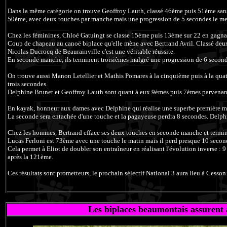
Dans la même catégorie on trouve Geoffroy Lauth, classé 46ème puis 51ème san
50ème, avec deux touches par manche mais une progression de 5 secondes le me
Chez les féminines, Chloé Gatuingt se classe 15ème puis 13ème sur 22 en gagna
Coup de chapeau au canoë biplace qu'elle mène avec Bertrand Avril. Classé deu
Nicolas Ducrocq de Beaurainville c'est une véritable réussite.
En seconde manche, ils terminent troisièmes malgré une progression de 6 secon
On trouve aussi Manon Letellier et Mathis Pomares à la cinquième puis à la quat
trois secondes.
Delphine Brunet et Geoffroy Lauth sont quant à eux 9èmes puis 7èmes parvenant
En kayak, honneur aux dames avec Delphine qui réalise une superbe première m
La seconde sera entachée d'une touche et la pagayeuse perdra 8 secondes. Delph
Chez les hommes, Bertrand efface ses deux touches en seconde manche et termine
Lucas Ferloni est 73ème avec une touche le matin mais il perd presque 10 secondes
Cela permet à Eliot de doubler son entraîneur en réalisant l'évolution inverse : 
après la 121ème.
Ces résultats sont prometteurs, le prochain sélectif National 3 aura lieu à Cess
Les biplaces beaumontais assurent