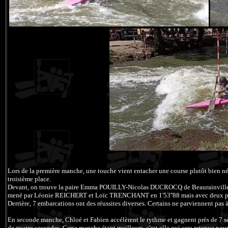
Lors de la première manche, une touche vient entacher une course plutôt bien n
troisième place.
Devant, on trouve la paire Emma POUILLY-Nicolas DUCROCQ de Beaurainville en
mené par Léonie REICHERT et Loïc TRENCHANT en 1'53''88 mais avec deux port
Derrière, 7 embarcations ont des réussites diverses. Certains ne parviennent pas à 
En seconde manche, Chloé et Fabien accélèrent le rythme et gagnent près de 7 sec
de quatre secondes. Cette manche étant meilleure, c'est elle qui sera retenue pour 