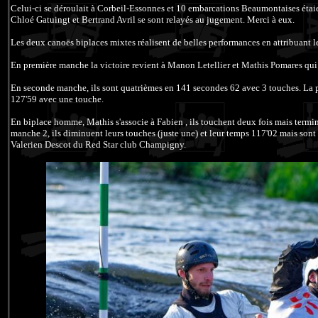
Celui-ci se déroulait à Corbeil-Essonnes et 10 embarcations Beaumontaises étai
Chloé Gatuingt et Bertrand Avril se sont relayés au jugement. Merci à eux.
Les deux canoës biplaces mixtes réalisent de belles performances en attribuant 
En première manche la victoire revient à Manon Letellier et Mathis Pomares qui 
En seconde manche, ils sont quatrièmes en 141 secondes 62 avec 3 touches. La 
127'59 avec une touche.
En biplace homme, Mathis s'associe à Fabien , ils touchent deux fois mais term
manche 2, ils diminuent leurs touches (juste une) et leur temps 117'02 mais sont 
Valerien Descot du Red Star club Champigny.