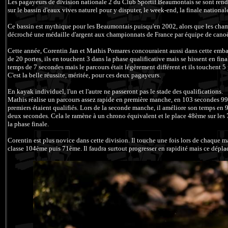
Les pagayeurs de division nationale 2 du Club Sportif Beaumontais se sont rendu
sur le bassin d'eaux vives naturel pour y disputer, le week-end, la finale national
Ce bassin est mythique pour les Beaumontais puisqu'en 2002, alors que les champ
décroché une médaille d'argent aux championnats de France par équipe de can
Cette année, Corentin Jan et Mathis Pomares concouraient aussi dans cette embarc
de 20 portes, ils en touchent 3 dans la phase qualificative mais se hissent en fina
temps de 7 secondes mais le parcours était légèrement différent et ils touchent 5 
C'est la belle réussite, méritée, pour ces deux pagayeurs.
En kayak individuel, l'un et l'autre ne passeront pas le stade des qualifications.
Mathis réalise un parcours assez rapide en première manche, en 103 secondes 99 
premiers étaient qualifiés. Lors de la seconde manche, il améliore son temps en
deux secondes. Cela le ramène à un chrono équivalent et le place 48ème sur les 7
la phase finale.
Corentin est plus novice dans cette division. Il touche une fois lors de chaque 
classe 104ème puis 71ème. Il faudra surtout progresser en rapidité mais ce déplac